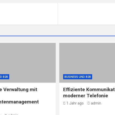
D B2B
BUSINESS UND B2B
te Verwaltung mit
Effiziente Kommunikat
moderner Telefonie
ntenmanagement
1 Jahr ago
admin