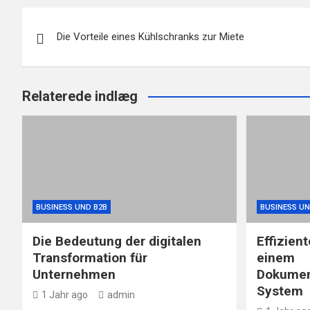
Beitragsnavigation
Die Vorteile eines Kühlschranks zur Miete
Relaterede indlæg
BUSINESS UND B2B
BUSINESS UN
Die Bedeutung der digitalen
Effizien
Transformation für
einem
Unternehmen
Dokume
System
1 Jahr ago
admin