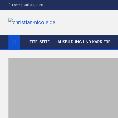
Skip
Freitag, Juli 31, 2026
to
content
christian-nicole.de
TITELSEITE
AUSBILDUNG UND KARRIERE