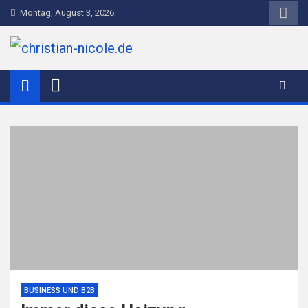
Skip
Montag, August 3, 2026
to
content
christian-nicole.de
BUSINESS UND B2B