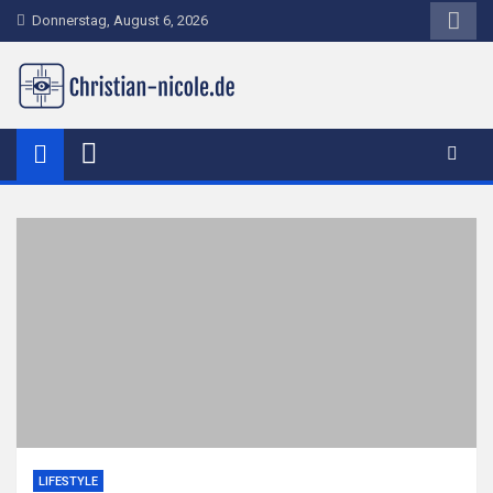
Skip
Donnerstag, August 6, 2026
to
content
christian-nicole.de
LIFESTYLE